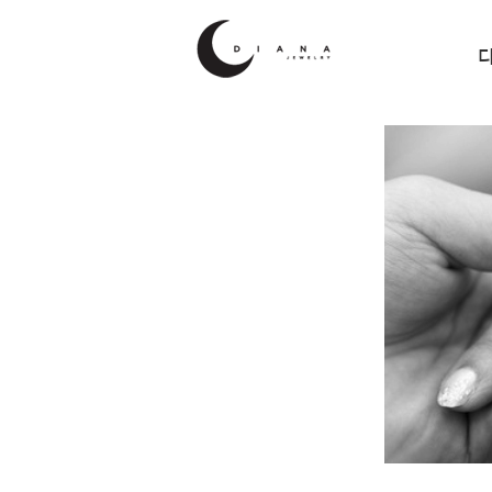
...
BRAN
DIA
오