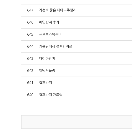
647
가성비 좋은 디아나주얼리
646
웨딩반지 후기
645
프로포즈목걸이
644
커플링에서 결혼반지로!
643
다이아반지
642
웨딩커플링
641
결혼반지
640
결혼반지 가드링