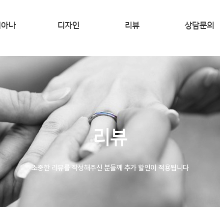
디아나
디자인
리뷰
상담문의
D STORY
큐브
REVIEW
MOND 4C
헬레니즘
시는 길
선셋
빅토리아
리뷰
베이
모모
소중한 리뷰를 작성해주신 분들께 추가 할인이 적용됩니다
샌디
에펠