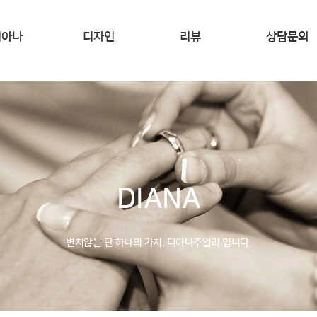
디아나
디자인
리뷰
상담문의
D STORY
큐브
REVIEW
MOND 4C
헬레니즘
시는 길
선셋
빅토리아
DIANA
베이
모모
변치않는 단 하나의 가치, 디아나주얼리 입니다.
샌디
에펠