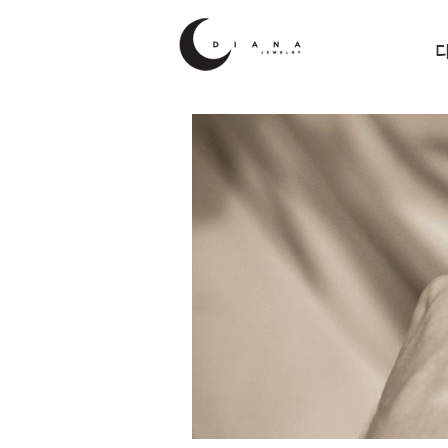
...
BRAN
DIA
오